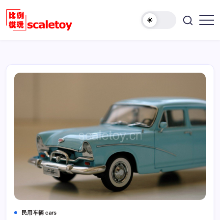
跳
至
欢
正
比
迎
文
例
访
模
问
型
比
玩
例
具
模
天
型
地
玩
具
天
地！
民用车辆 cars