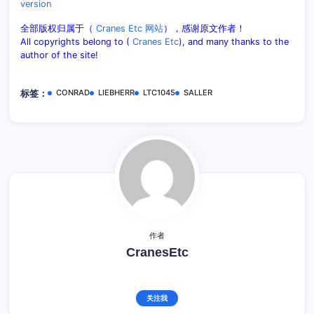
version
全部版权归属于（
Cranes Etc 网站
），感谢原文作者！
All copyrights belong to (
Cranes Etc
), and many thanks to the
author of the site!
CONRAD
LIEBHERR
LTC1045
SALLER
标签：
作者
CranesEtc
关注我