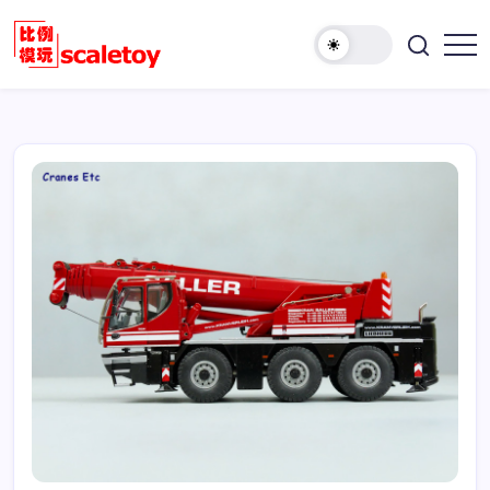
跳
至
欢
正
比
迎
文
例
访
模
问
型
比
玩
例
具
模
天
型
地
玩
具
天
地！