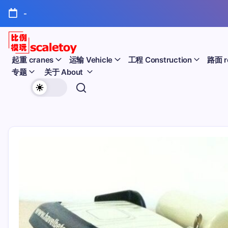
跳
-
至
正
文
比
起重 cranes
运输 Vehicle
工程 Construction
路面 r
专题
关于 About
例
欢
模
迎
型
访
问
玩
比
例
具
模
天
型
玩
地
具
天
地！