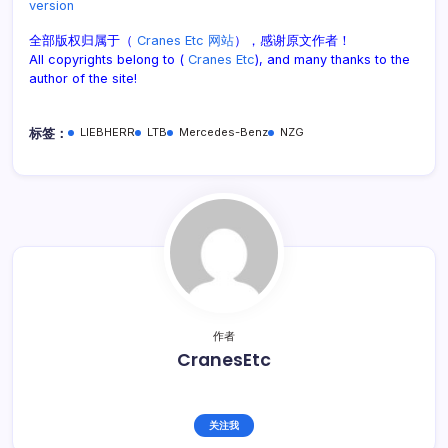
version
全部版权归属于（
Cranes Etc 网站
），感谢原文作者！
All copyrights belong to (
Cranes Etc
), and many thanks to the
author of the site!
标签：
LIEBHERR
LTB
Mercedes-Benz
NZG
作者
CranesEtc
关注我