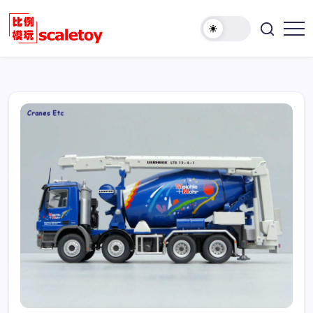
跳
至
欢
正
比
迎
文
例
访
模
问
型
比
玩
例
具
模
天
型
地
玩
具
天
地！