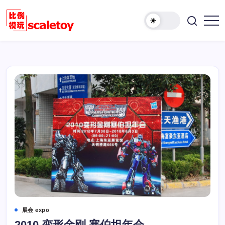
跳
至
欢
正
比
迎
文
例
访
模
问
型
比
玩
例
具
模
天
型
地
玩
具
天
地！
展会 expo
2010 变形金刚 塞伯坦年会