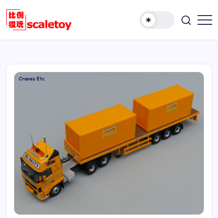
跳
至
欢
正
比
迎
文
例
访
模
问
型
比
玩
例
具
模
天
型
地
玩
具
天
地！