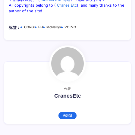
All copyrights belong to (
Cranes Etc
), and many thanks to the
author of the site!
CORGI
FH
McNallys
VOLVO
标签：
作者
CranesEtc
关注我