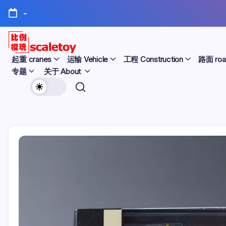
跳
-
至
正
文
比
起重 cranes
运输 Vehicle
工程 Construction
路面 roa
专题
关于 About
例
欢
模
迎
型
访
问
玩
比
例
具
模
天
型
玩
地
具
天
地！