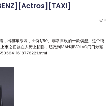
ENZ][Actros][TAXI]
版。没错，出租车涂装，比例1/50。非常喜欢的一款模型。这个纯
s上市之初就在大街上招摇，还跑到MAN和VOLVO门口炫耀
50564-1618776221.html