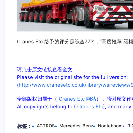
Cranes Etc 给予的评分是综合77%，“高度推荐”级
请点击原文链接查看全文：
Please visit the original site for the full version:
(
http://www.cranesetc.co.uk/library/wsireview
全部版权归属于（
Cranes Etc 网站
），感谢原文作
All copyrights belong to (
Cranes Etc
), and many 
标签：
ACTROS
Mercedes-Benz
Nooteboom
RI