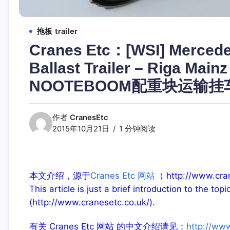
拖板 trailer
Cranes Etc：[WSI] Merced
Ballast Trailer – Riga M
NOOTEBOOM配重块运输挂车“R
作者
CranesEtc
2015年10月21日
1 分钟阅读
本文介绍，源于
Cranes Etc 网站
（ http://www
This article is just a brief introduction to the top
(http://www.cranesetc.co.uk/).
有关 Cranes Etc 网站 的中文介绍请见：
http://ww