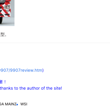
模型。
s/9907/9907review.htm
)
者！
thanks to the author of the site!
GA MAINZ
WSI