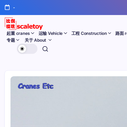
跳
-
至
正
文
比
起重 cranes
运输 Vehicle
工程 Construction
路面 r
专题
关于 About
例
欢
模
迎
型
访
问
玩
比
例
具
模
天
型
玩
地
具
天
地！