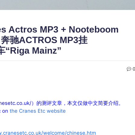
es Actros MP3 + Nooteboom
ainz 奔驰ACTROS MP3挂
iga Mainz”
.cranesetc.co.uk/）的测评文章，本文仅做中文简要介绍。
ic on
the Cranes Etc website
w.cranesetc.co.uk/welcome/chinese.htm