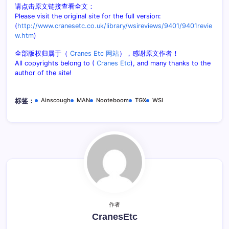
请点击原文链接查看全文：
Please visit the original site for the full version:
(
http://www.cranesetc.co.uk/library/wsireviews/9401/9401revie
w.htm
)
全部版权归属于（
Cranes Etc 网站
），感谢原文作者！
All copyrights belong to (
Cranes Etc
), and many thanks to the
author of the site!
Ainscough
MAN
Nooteboom
TGX
WSI
标签：
作者
CranesEtc