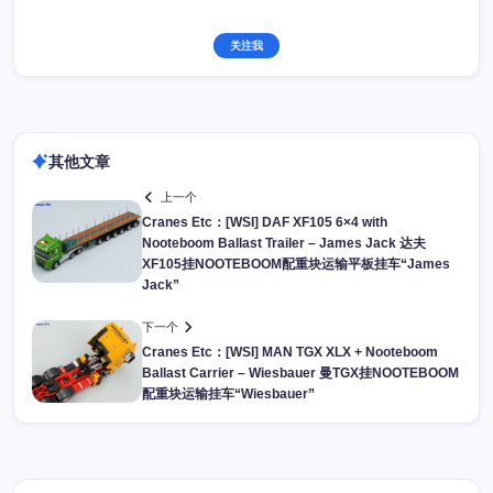
关注我
其他文章
上一个
Cranes Etc：[WSI] DAF XF105 6×4 with
Nooteboom Ballast Trailer – James Jack 达夫
XF105挂NOOTEBOOM配重块运输平板挂车“James
Jack”
下一个
Cranes Etc：[WSI] MAN TGX XLX + Nooteboom
Ballast Carrier – Wiesbauer 曼TGX挂NOOTEBOOM
配重块运输挂车“Wiesbauer”