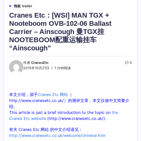
拖板 trailer
Cranes Etc：[WSI] MAN TGX +
Nooteboom OVB-102-06 Ballast
Carrier – Ainscough 曼TGX挂
NOOTEBOOM配重运输挂车
“Ainscough”
作者
CranesEtc
0
2015年10月21日
1 分钟阅读
本文介绍，源于
Cranes Etc 网站
（
http://www.cranesetc.co.uk/）的测评文章，本文仅做中文简要介
绍。
This article is just a brief introduction to the topic on
the
Cranes Etc website
(http://www.cranesetc.co.uk/).
有关 Cranes Etc 网站 的中文介绍请见：
http://www.cranesetc.co.uk/welcome/chinese.htm