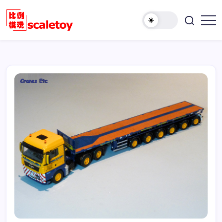
跳
至
欢
正
比
迎
文
例
访
模
问
型
比
玩
例
具
模
天
型
地
玩
具
天
地！