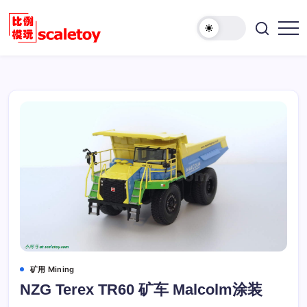
跳
至
欢
正
比
迎
文
例
访
模
问
型
比
玩
例
具
模
天
型
地
玩
具
天
地！
矿用 Mining
NZG Terex TR60 矿车 Malcolm涂装