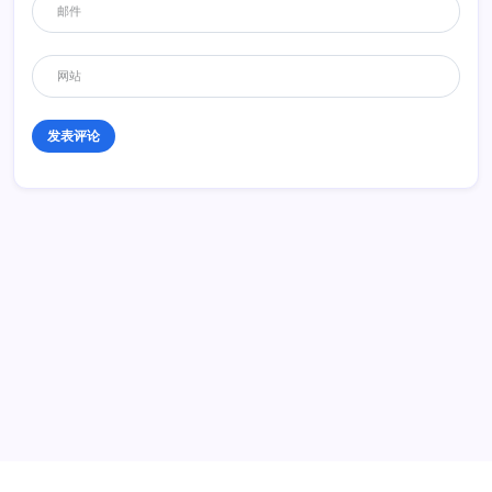
阿土伯
2014年10月8日 08:44
这个比我想象的尺寸小了好多，当初没有买，现在有些小后悔，不过，
残缺才是美
回复
小河马
2014年10月9日 11:11
搞！ ebay还有。
历史 History
回复