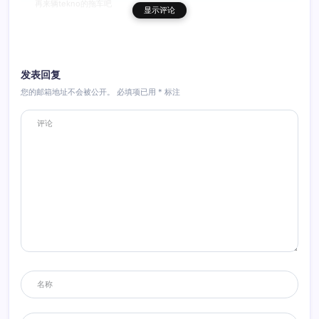
再来辆tekno的拖车吧
显示评论
回复
发表回复
您的邮箱地址不会被公开。
必填项已用
*
标注
小河马
2014年10月9日 11:11
跪求赞助TT tekno那台好巨。。。
回复
天津小yu
2014年10月8日 08:44
漂亮的，河马哥收的都是精品啊
回复