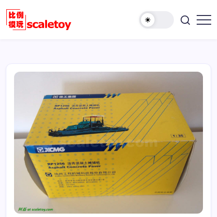
跳
至
欢
正
比
迎
文
例
访
模
问
型
比
玩
例
具
模
天
型
地
玩
具
天
地！