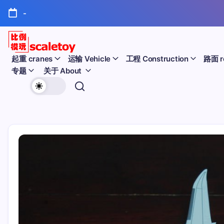
跳
-
至
正
文
比
起重 cranes
运输 Vehicle
工程 Construction
路面 r
专题
关于 About
例
欢
模
迎
型
访
问
玩
比
例
具
模
天
型
玩
地
具
天
地！