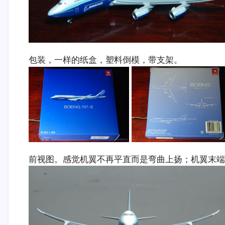
包装，一样的纸盒，塑料倒模，带支架。
前视图。感觉机翼不再平直而是弯曲上扬；机翼末端