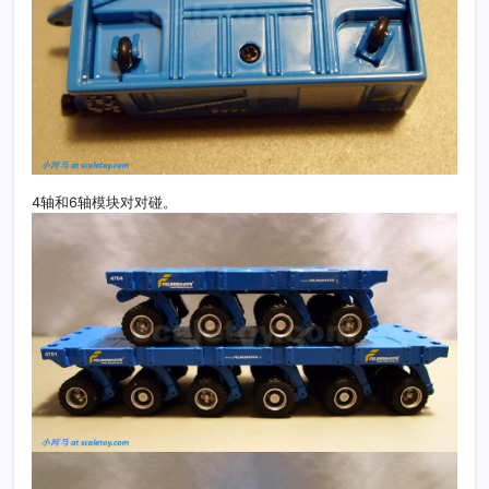
4轴和6轴模块对对碰。