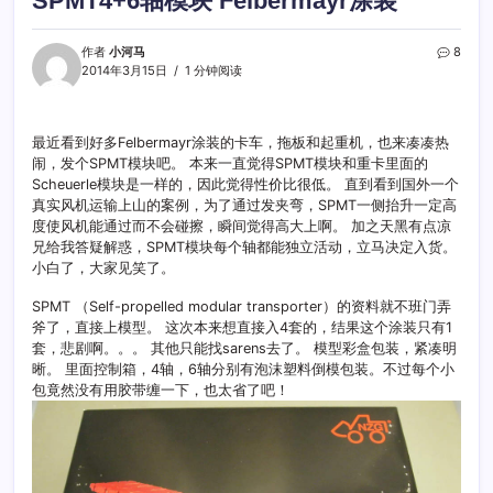
SPMT4+6轴模块 Felbermayr涂装
作者
小河马
8
2014年3月15日
1 分钟阅读
最近看到好多Felbermayr涂装的卡车，拖板和起重机，也来凑凑热
闹，发个SPMT模块吧。 本来一直觉得SPMT模块和重卡里面的
Scheuerle模块是一样的，因此觉得性价比很低。 直到看到国外一个
真实风机运输上山的案例，为了通过发夹弯，SPMT一侧抬升一定高
度使风机能通过而不会碰擦，瞬间觉得高大上啊。 加之天黑有点凉
兄给我答疑解惑，SPMT模块每个轴都能独立活动，立马决定入货。
小白了，大家见笑了。
SPMT （Self-propelled modular transporter）的资料就不班门弄
斧了，直接上模型。 这次本来想直接入4套的，结果这个涂装只有1
套，悲剧啊。。。 其他只能找sarens去了。 模型彩盒包装，紧凑明
晰。 里面控制箱，4轴，6轴分别有泡沫塑料倒模包装。不过每个小
包竟然没有用胶带缠一下，也太省了吧！