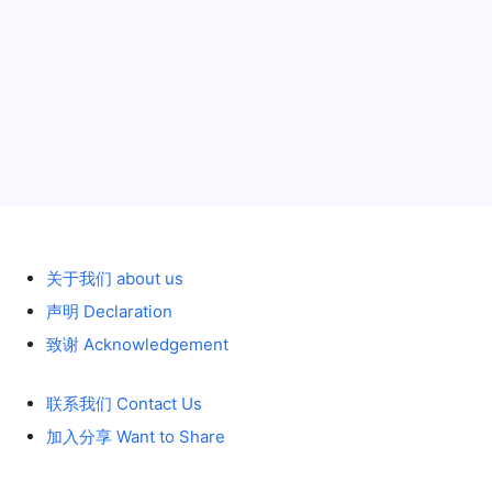
小河马
2014年3月16日 01:12
一个告诉我spmt和一般模块的区别，一个带起来Felbermayr风，所以
你们两个都有不可推卸的责任！
历史 History
回复
天黑有点凉
2014年3月18日 00:43
关于我们 about us
声明 Declaration
SPMT和模块拖板的区别属于客观现实，FELBERMAYR风潮属于人为煽
致谢 Acknowledgement
动！所以我的责任小一些，哈哈！
联系我们 Contact Us
加入分享 Want to Share