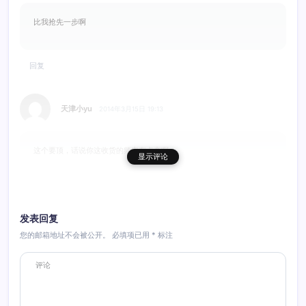
比我抢先一步啊
回复
天津小yu
2014年3月15日 19:13
这个要顶，话说你这收货的频率有点高啊
显示评论
回复
发表回复
您的邮箱地址不会被公开。
必填项已用
*
标注
小河马
2014年3月16日 01:06
TDA消防车是老货新发。 刚刚起步什么都没有，在前辈们的指引下自然
会频率高点，哈哈。