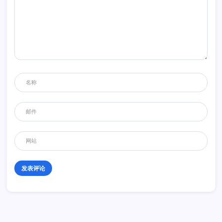
回复
天黑有点凉
2014年3月15日 19:12
感觉最近FELBERMAYR涂装的关注度很高啊！
回复
天津小yu
2014年3月15日 19:13
难道是我带起的节奏么
回复