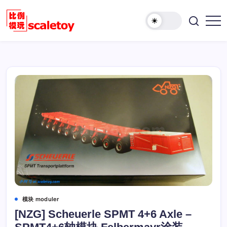
跳
至
欢
正
比
迎
文
例
访
模
问
型
比
玩
例
具
模
天
型
地
玩
具
天
地！
模块 moduler
[NZG] Scheuerle SPMT 4+6 Axle –