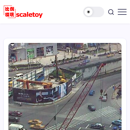
跳
至
欢
正
比
迎
文
例
访
模
问
型
比
玩
例
具
模
天
型
地
玩
具
天
地！