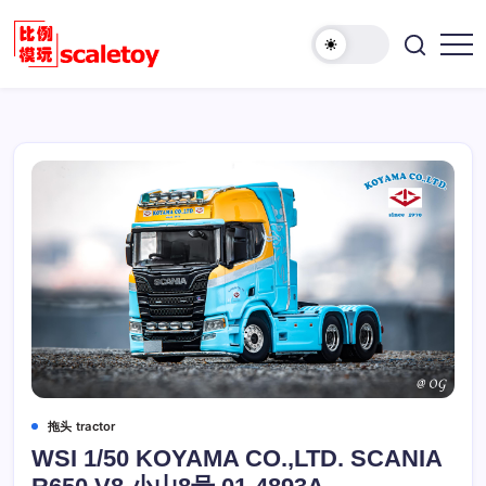
跳
至
欢
正
比
迎
文
例
访
模
问
型
比
玩
例
具
模
天
型
地
玩
具
天
地！
拖头 tractor
WSI 1/50 KOYAMA CO.,LTD. SCANIA