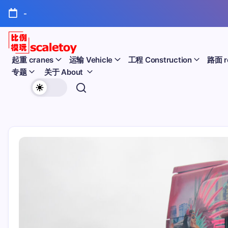
跳
-
至
正
文
比
起重 cranes
运输 Vehicle
工程 Construction
路面 r
专题
关于 About
例
欢
模
迎
型
访
问
玩
比
例
具
模
天
型
玩
地
具
天
地！