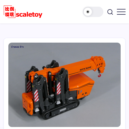
跳
至
欢
正
比
迎
文
例
访
模
问
型
比
玩
例
具
模
天
型
地
玩
具
天
地！