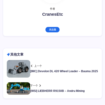
作者
CranesEtc
关注我
其他文章
上一个
[IMC] Develon DL 420 Wheel Loader – Bauma 2025
下一个
[WSI] LIEBHERR R9150B – Andru Mining