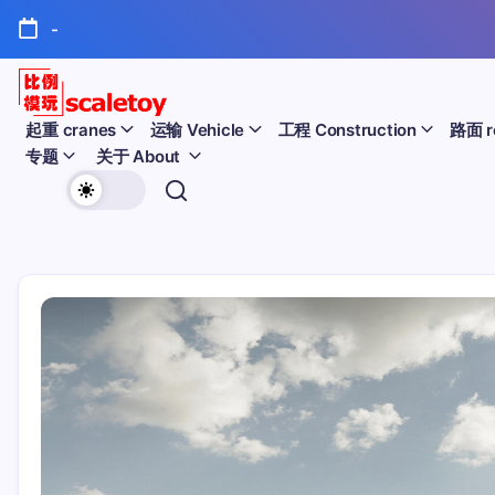
跳
-
至
正
文
比
起重 cranes
运输 Vehicle
工程 Construction
路面 r
专题
关于 About
例
欢
模
迎
型
访
问
玩
比
例
具
模
天
型
玩
地
具
天
地！