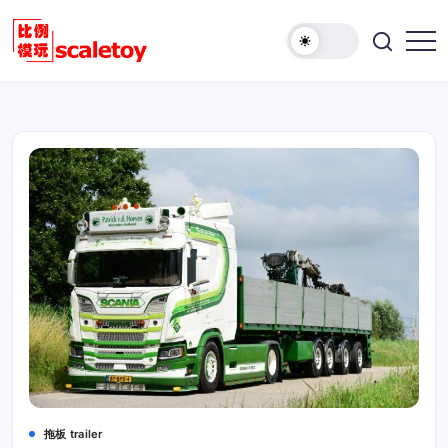
跳
至
欢
正
比
迎
文
例
访
模
问
型
比
玩
例
具
模
天
型
地
玩
具
天
地！
拖板 trailer