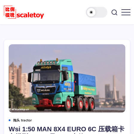
跳
至
欢
正
比
迎
文
例
访
模
问
型
比
玩
例
具
模
天
型
地
玩
具
天
地！
拖头 tractor
Wsi 1:50 MAN 8X4 EURO 6C 压载箱卡