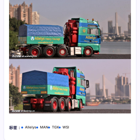
Allelys
MAN
TGX
WSI
标签：