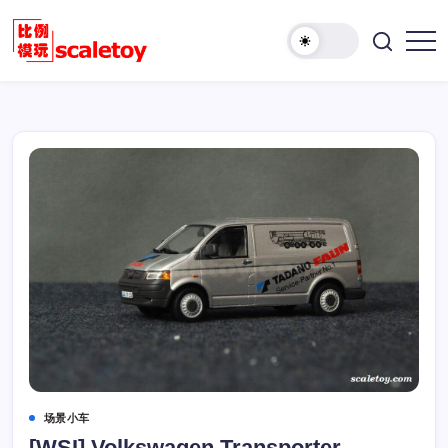
跳
至
欢
正
比
迎
文
例
访
模
问
型
比
玩
例
具
模
天
型
地
玩
具
天
地！
场景小车
[WSI] Volkswagen Transporter