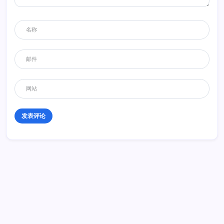
K8
2013年9月11日 22:32
其实这个TGA还有一个版本是不带压载箱的，不带牵拉装置的.总体来说
是3个版本，但是官方发行的就2个版本，就是图的这款和不带牵拉装置
那款。另外那款没带压载箱的基本可以说更加罕见，有马鞍搭配个拖板
就能把玩，我有一台需要的话我可以上图给大家看看，其实TGA那款不
带牵拉装置基本没用，只是一个拖头带连体压载箱？（也就是拧螺丝的
压载箱）里边也没配马鞍，收来基本没办法把玩简直毫无意义。官方发
行价好像是69欧元？其实这款TGA是WSI里边做工最好，也是最霸气的
一款拖头，所以本人感觉值得收的一个拖头。
回复
michaelmoody
2013年9月14日 22:15
我的是和这个一样的，那个不带前后牵引器的确实螺丝拧的压载箱，没
买，你就算买了没压载箱也会遗憾，我同款压载箱已经有5个了，可是还
是嫌少！钱后牵引器怎么摆设了？还是证明你的挂车不多，大件车把部
分都是挂在模块化用牵引器挂，很少用鞍座挂鹅颈或者半底板托的！如