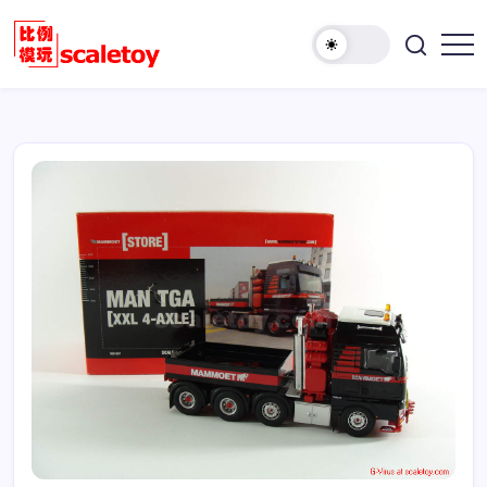
跳
至
欢
正
比
迎
文
例
访
模
问
型
比
玩
例
具
模
天
型
地
玩
具
天
地！