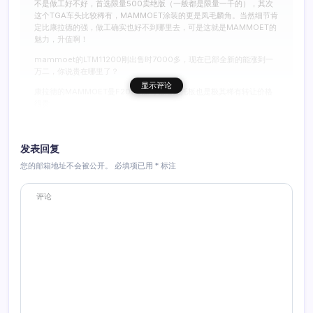
不是做工好不好，首选限量500卖绝版（一般都是限量一千的），其次
这个TGA车头比较稀有，MAMMOET涂装的更是凤毛麟角。当然细节肯
定比康拉德的强，做工确实也好不到哪里去，可是这就是MAMMOET的
魅力，升值啊！
mammoet的LTM11200刚出售时7000多，现在已部全新的能涨到一
万二，你说贵在哪里了？
显示评论
康拉德的MAMMOET曼F2000加哥德浩夫托板也是极其稀有转让价格
很贵
评
较早评论
1
2
NZG出的MAMMOET本来就少但，是各个价格都炒翻天，那种复古系列
的老式车头的福恩FAUN HZ36 mammoet涂装的国内流入少。年代
论
发表回复
早，国内保有量不高，现在某商家5000多出售，就一个车头而已。
您的邮箱地址不会被公开。
必填项已用
*
标注
还有NZG的格鲁夫7450，MAMMOET涂装就出了300部，当时买一部
分
还没有LTM11200贵，现在炒到两万，两万呐有木有？
像11200账号五千我有需求还会收（当然我早就买了）这个两万我望而
页
却步，我买了部改涂MAMMOET的！
模型就是这不是值不值，越是稀有在别人眼里越珍贵，要不厂家限量发
行饥饿销售咯！
回复