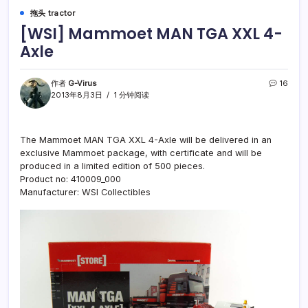
拖头 tractor
[WSI] Mammoet MAN TGA XXL 4-
Axle
作者
G-Virus
16
2013年8月3日
1 分钟阅读
The Mammoet MAN TGA XXL 4-Axle will be delivered in an
exclusive Mammoet package, with certificate and will be
produced in a limited edition of 500 pieces.
Product no: 410009_000
Manufacturer: WSI Collectibles