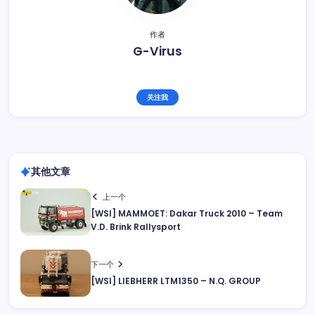
作者
G-Virus
关注我
其他文章
上一个
[WSI] MAMMOET: Dakar Truck 2010 – Team
V.D. Brink Rallysport
下一个
[WSI] LIEBHERR LTM1350 – N.Q. GROUP