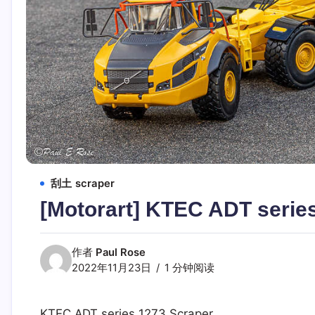
刮土 scraper
[Motorart] KTEC ADT serie
作者
Paul Rose
2022年11月23日
1 分钟阅读
KTEC ADT series 1273 Scraper