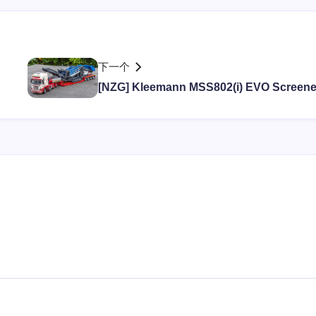
下一个
[NZG] Kleemann MSS802(i) EVO Screene