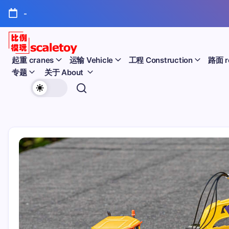
跳
-
至
正
文
比
起重 cranes
运输 Vehicle
工程 Construction
路面 r
专题
关于 About
例
欢
模
迎
型
访
问
玩
比
例
具
模
天
型
玩
地
具
天
地！