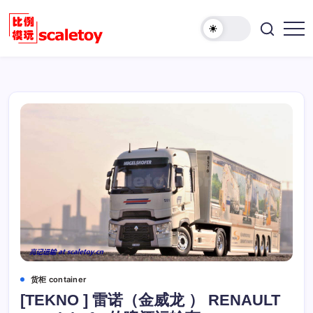
跳
至
欢
正
比
迎
文
例
访
模
问
型
比
玩
例
具
模
天
型
地
玩
具
天
地！
货柜 container
[TEKNO ] 雷诺（金威龙 ） RENAULT