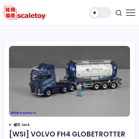
跳
至
欢
正
比
迎
文
例
访
模
问
型
比
玩
例
具
模
天
型
地
玩
具
天
地！
罐车 tank
[WSI] VOLVO FH4 GLOBETROTTER