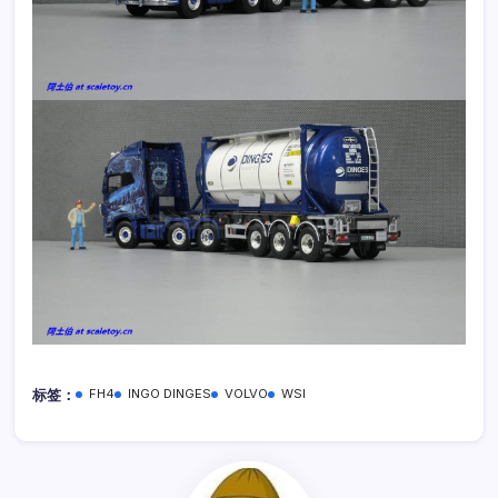
标签：
FH4
INGO DINGES
VOLVO
WSI