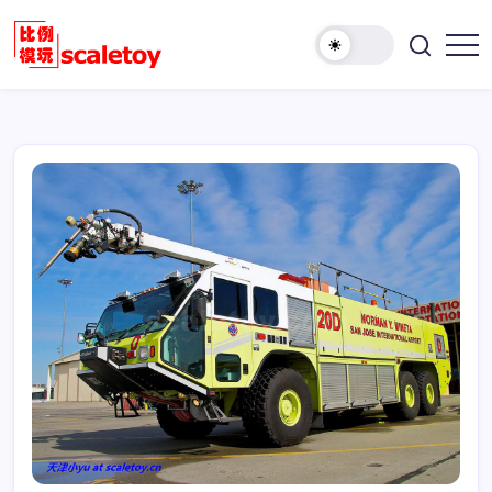
跳
至
欢
正
比
迎
文
例
访
模
问
型
比
玩
例
具
模
天
型
地
玩
具
天
地！