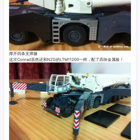
撑开四条支撑腿
这次Conrad居然还和NZG的LTM11200一样，配了四块金属板！