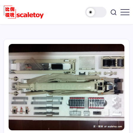
跳
至
欢
正
比
迎
文
例
访
模
问
型
比
玩
例
具
模
天
型
地
玩
具
天
地！