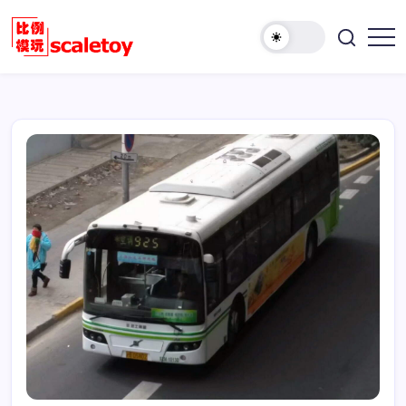
跳
至
欢
正
比
迎
文
例
访
模
问
型
比
玩
例
具
模
天
型
地
玩
具
天
地！