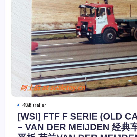
拖板 trailer
[WSI] FTF F SERIE (OLD C
– VAN DER MEIJDEN 