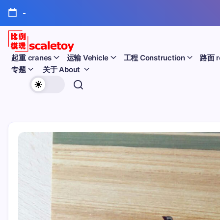
跳
-
至
正
文
比
起重 cranes
运输 Vehicle
工程 Construction
路面 r
专题
关于 About
例
欢
模
迎
型
访
问
玩
比
例
具
模
天
型
玩
地
具
天
地！