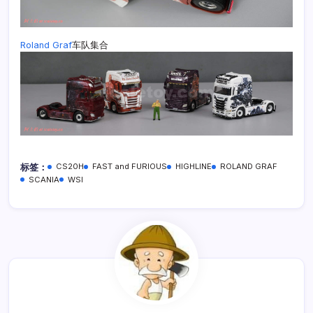
Roland Graf
车队集合
标签：
CS20H
FAST and FURIOUS
HIGHLINE
ROLAND GRAF
SCANIA
WSI