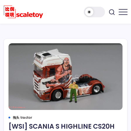
跳
至
欢
正
比
迎
文
例
访
模
问
型
比
玩
例
具
模
天
型
地
玩
具
天
地！
拖头 tractor
[WSI] SCANIA S HIGHLINE CS20H