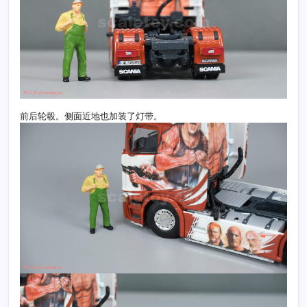
前后轮毂。侧面近地也加装了灯带。