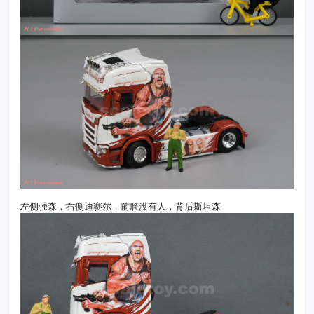
左侧强森，右侧迪赛尔，前脸没有人，背后斯坦森