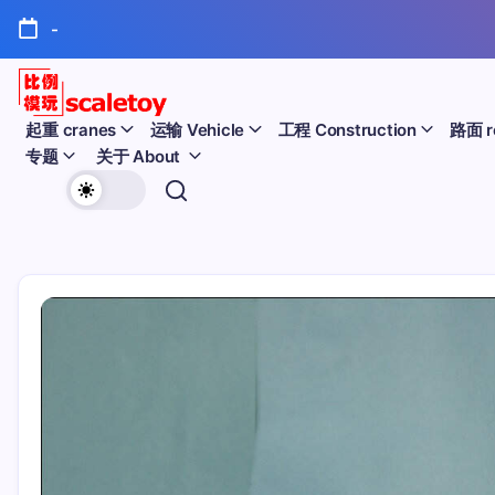
跳
-
至
正
文
比
起重 cranes
运输 Vehicle
工程 Construction
路面 r
专题
关于 About
例
欢
模
迎
型
访
问
玩
比
例
具
模
天
型
玩
地
具
天
地！