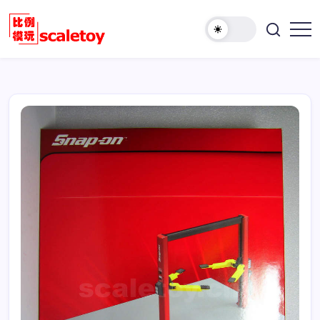
跳
至
欢
正
比
迎
文
例
访
模
问
型
比
玩
例
具
模
天
型
地
玩
具
天
地！