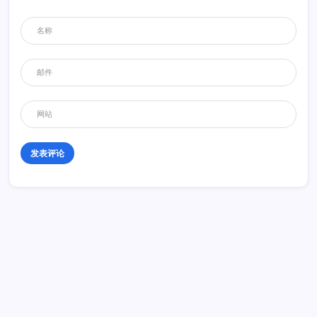
你说是用哪部分改拖车啊
回复
疯狂的蜗牛
2013年2月26日 14:42
这个挺好玩的
回复
阿土伯
2013年2月26日 13:11
这个应该是给家用轿车用的吧。拖头对它太重了。