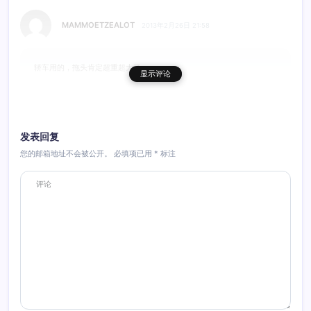
MAMMOETZEALOT
2013年2月26日 21:58
轿车用的，拖头肯定超重超大了
显示评论
回复
发表回复
您的邮箱地址不会被公开。
必填项已用
*
标注
蕃薯藤
2013年2月26日 16:58
什么呀，把黄色的支腿留着，改个拖车吧，哈哈
回复
天津小yu
2013年2月27日 08:34