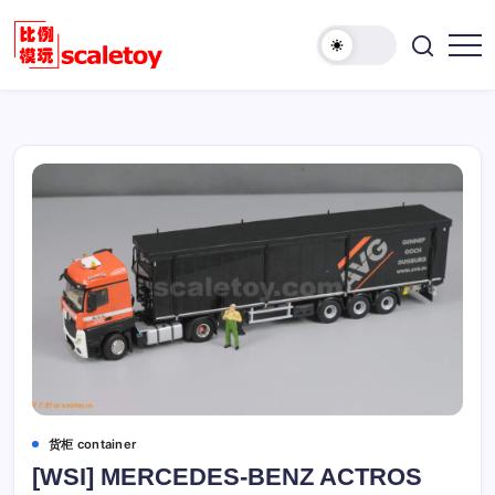
跳
至
欢
正
比
迎
文
例
访
模
问
型
比
玩
例
具
模
天
型
地
玩
具
天
地！
货柜 container
[WSI] MERCEDES-BENZ ACTROS