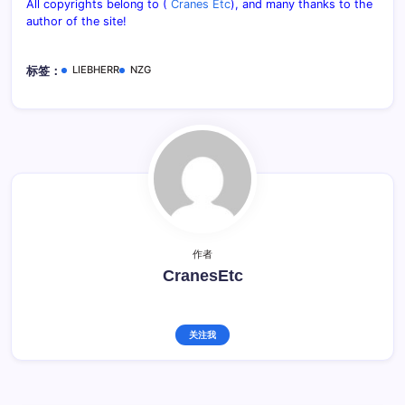
All copyrights belong to (
Cranes Etc
), and many thanks to the
author of the site!
LIEBHERR
NZG
标签：
作者
CranesEtc
关注我