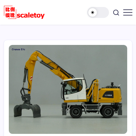
跳
至
欢
正
比
迎
文
例
访
模
问
型
比
玩
例
具
模
天
型
地
玩
具
天
地！