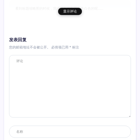
看到标题缩略图的时候，我还以为这车又出个白色的呢……
显示评论
回复
发表回复
您的邮箱地址不会被公开。
必填项已用
*
标注
天津小yu
2012年12月19日 11:47
这车本来就没有挡泥板吗？
回复
ktt5175
2012年12月20日 21:04
是啊，沙漠地區挡泥板用不上，呵呵！