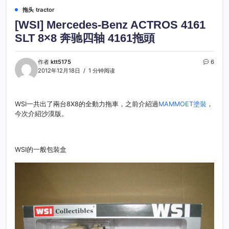
拖头 tractor
[WSI] Mercedes-Benz ACTROS 4161
SLT 8×8 奔驰四轴 4161拖頭
作者
ktt5175
6
2012年12月18日
1 分钟阅读
WSI一共出了兩台8X8的全動力拖車，之前介紹過
MAMMOET塗裝
，
今次介紹沙漠版。
WSI的一般包裝盒