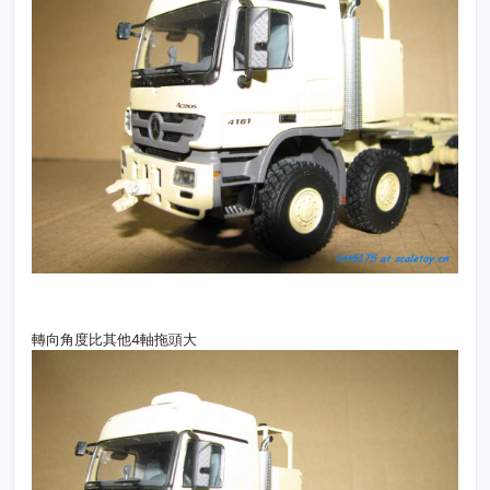
轉向角度比其他4軸拖頭大