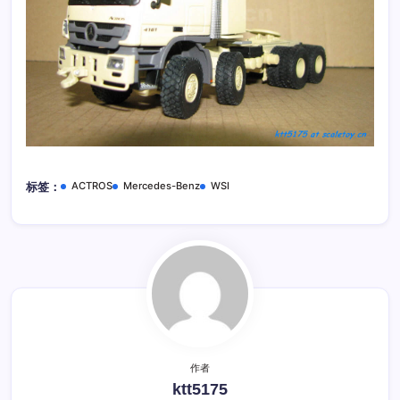
ACTROS
Mercedes-Benz
WSI
标签：
作者
ktt5175