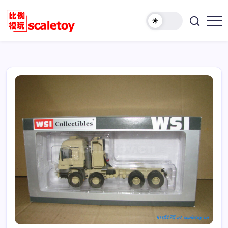
跳
至
欢
正
比
迎
文
例
访
模
问
型
比
玩
例
具
模
天
型
地
玩
具
天
地！