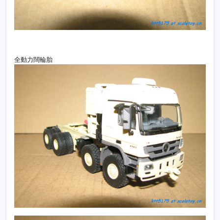
全動力闊輪胎