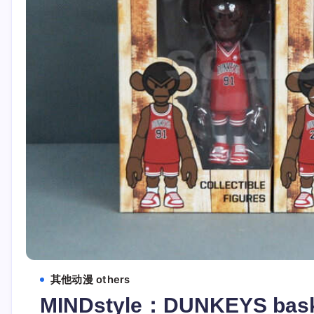
其他动漫 others
MINDstyle：DUNKEYS baske