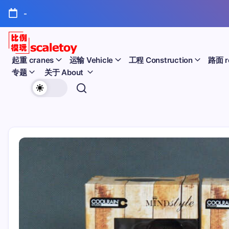
跳
-
至
正
文
比
起重 cranes
运输 Vehicle
工程 Construction
路面 r
专题
关于 About
例
欢
模
迎
型
访
问
玩
比
例
具
模
天
型
玩
地
具
天
地！