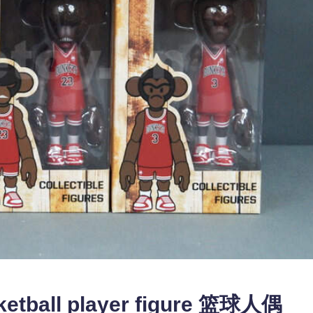
tball player figure 篮球人偶