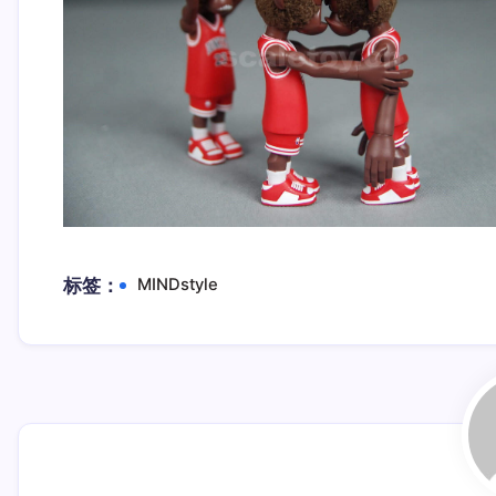
标签：
MINDstyle