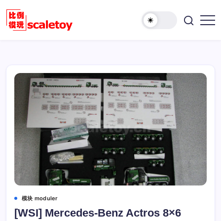
跳
至
欢
正
比
迎
文
例
访
模
问
型
比
玩
例
具
模
天
型
地
玩
具
天
地！
模块 moduler
[WSI] Mercedes-Benz Actros 8×6