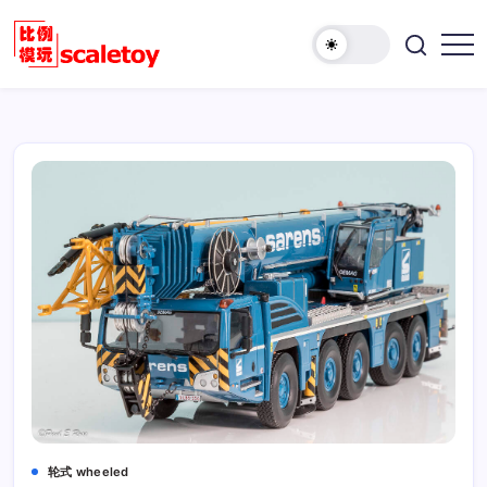
跳
至
欢
正
比
迎
文
例
访
模
问
型
比
玩
例
具
模
天
型
地
玩
具
天
地！
轮式 wheeled