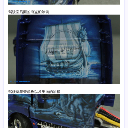
驾驶室后面的海盗船涂装
驾驶室攀登踏板以及里面的油箱