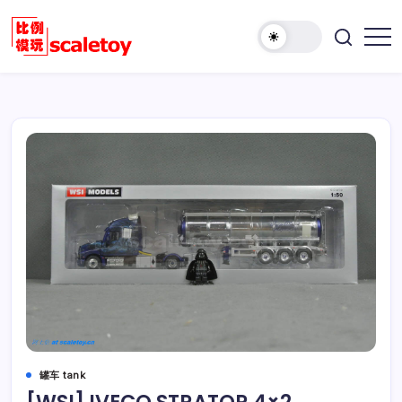
跳
至
欢
正
比
迎
文
例
访
模
问
型
比
玩
例
具
模
天
型
地
玩
具
天
地！
罐车 tank
[WSI] IVECO STRATOR 4×2