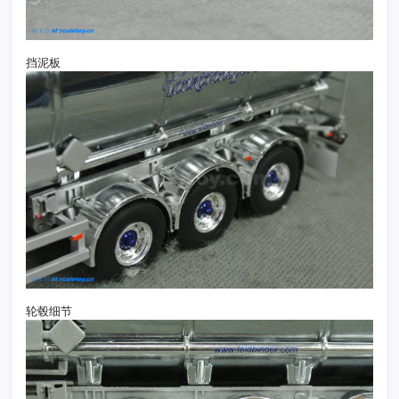
挡泥板
轮毂细节