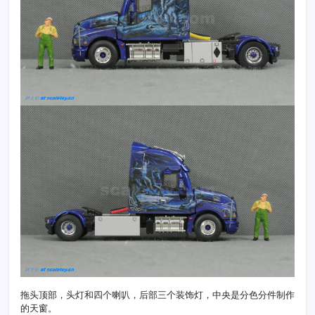
拖头顶部，头灯和四个喇叭，后部三个装饰灯，中央是分色分件制作
的天窗。