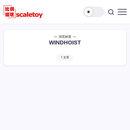
跳
至
欢
正
比
迎
文
例
访
模
问
浏览标签
型
比
WINDHOIST
玩
例
具
模
天
1 文章
型
地
玩
具
天
地！