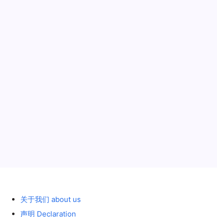
[Conrad] LIEBHERR LTR 1100 –
Windhoist – by Stealth Mode
[Conrad]
作者
Paul Rose
1 分钟阅读
无评论
LIEBHERR
LTR
1/50
1100
–
Windhoist
–
履带式 tracked
2018年7月31日
By
Stealth
Mode
历史 History
关于我们 about us
声明 Declaration