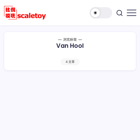
跳
至
欢
正
比
迎
文
例
访
模
问
浏览标签
型
Van Hool
比
玩
例
具
模
天
4 文章
型
地
玩
具
天
地！