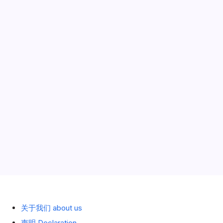
with Van Hool 3X CONTAINER TRAILER
FOR SWOPBODY + 20 FT TANK
CONTAINER – Ingo Dinges “The Viking
L” 斯堪尼亚拖头挂集装箱槽罐 德国Ingo
Dinges公司北欧海盗彩绘
[WSI]
作者
阿土伯
1 分钟阅读
无评论
SCANIA
S
01-2542 1/50
HIGHLINE
CS20H
4×2
With
罐车 tank
2021年6月21日
Van
Hool
3X
CONTAINER
TRAILER
FOR
历史 History
SWOPBODY
+
20
FT
TANK
CONTAINER
–
Ingo
Dinges
关于我们 about us
“The
Viking
声明 Declaration