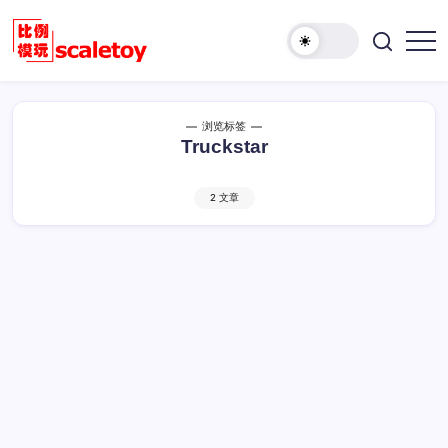
跳
至
欢
正
比
迎
文
例
访
模
问
浏览标签
型
比
Truckstar
玩
例
具
模
天
2 文章
型
地
玩
具
天
地！