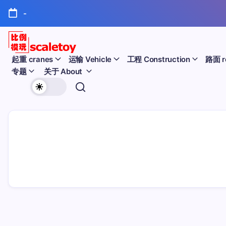
跳
-
至
正
文
比
起重 cranes
运输 Vehicle
工程 Construction
路面 r
专题
关于 About
例
欢
模
迎
型
访
问
玩
比
例
具
模
天
型
玩
地
具
天
地！