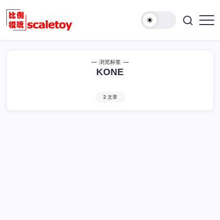
跳
至
欢
正
比
迎
文
例
访
模
问
浏览标签
型
比
KONE
玩
例
具
模
天
2 文章
型
地
玩
具
天
地！