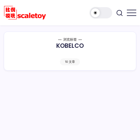
跳
至
欢
正
比
迎
文
例
访
模
问
浏览标签
型
KOBELCO
比
玩
例
具
模
天
10 文章
型
地
玩
具
天
地！