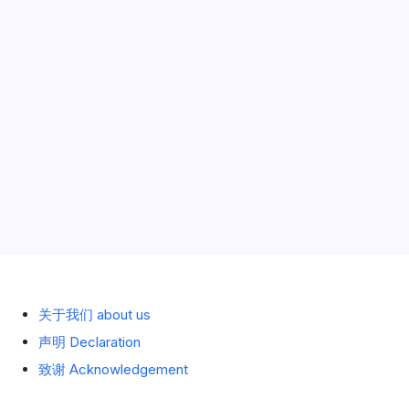
X250 神钢原厂涂装 25T紧凑型起重机
[Shinsei]1:50
作者
必须的
1 分钟阅读
有 5 条评论
KOBELCO
PANTHER
请点这里哦：1:50 KOBELCO PANTHER - X2501/50 scale
–
X250
model
神
钢
原
厂
轮式 wheeled
2014年10月14日
涂
装
25T
紧
凑
历史 History
型
起
重
机
关于我们 about us
声明 Declaration
致谢 Acknowledgement