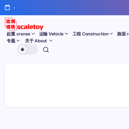
跳
-
至
正
文
比
起重 cranes
运输 Vehicle
工程 Construction
路面 r
专题
关于 About
例
欢
模
迎
型
访
问
玩
比
例
具
模
天
型
玩
地
具
天
地！