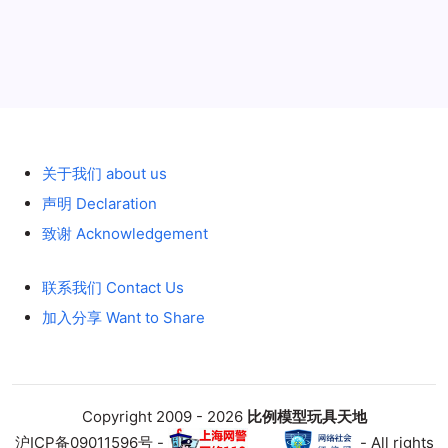
3X
EURO
PX2
LOW
LOADER
历史 History
–
Esser
Schwertransporte
斯
堪
尼
亚
拖
头
关于我们 about us
挂
NOOTEBOOM
声明 Declaration
低
板
致谢 Acknowledgement
德
国
Esser
Schwertransporte
联系我们 Contact Us
公
司
骏
加入分享 Want to Share
马
彩
绘
Copyright 2009 - 2026
比例模型玩具天地
沪ICP备09011596号 -
- All rights