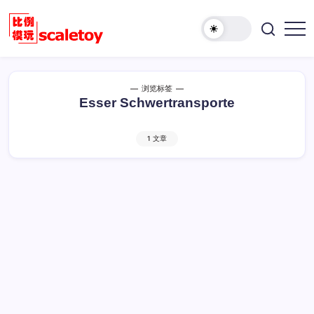
跳
至
欢
正
比
迎
文
例
访
模
问
浏览标签
型
比
Esser Schwertransporte
玩
例
具
模
天
1 文章
型
地
玩
具
天
地！