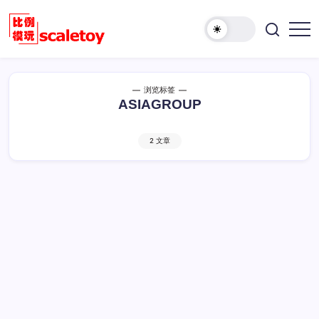
跳
至
欢
正
比
迎
文
例
访
模
问
浏览标签
型
比
ASIAGROUP
玩
例
具
模
天
2 文章
型
地
玩
具
天
地！